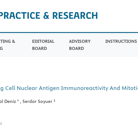
TING &
EDITORIAL
ADVISORY
INSTRUCTION
G
BOARD
BOARD
ng Cell Nuclear Antigen Immunoreactivity And Mitot
1
3
al Deniz
, Serdar Soyuer
i