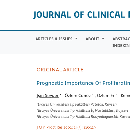
ARTICLES & ISSUES
ABOUT
ABSTRAC
INDEXIN
ORIGINAL ARTICLE
Prognostic Importance Of Proliferati
1
1
2
Işın Soyuer
, Özlem Canöz
, Özlem Er
, Kem
1
Erciyes Üniversitesi Tıp Fakültesi Patoloji, Kayseri
2
Erciyes Üniversitesi Tıp Fakültesi İç Hastalıkları, Kayseri
3
Erciyes Üniversitesi Tıp Fakültesi Radyodiagnostik, Kayser
J Clin Pract Res 2002; 24(3): 115-119