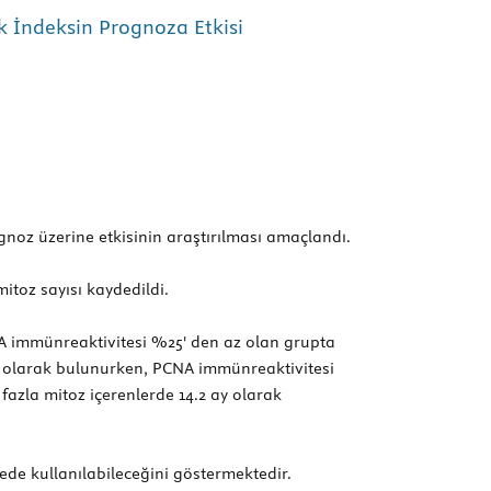
k İndeksin Prognoza Etkisi
noz üzerine etkisinin araştırılması amaçlandı.
toz sayısı kaydedildi.
NA immünreaktivitesi %25' den az olan grupta
y olarak bulunurken, PCNA immünreaktivitesi
azla mitoz içerenlerde 14.2 ay olarak
e kullanılabileceğini göstermektedir.