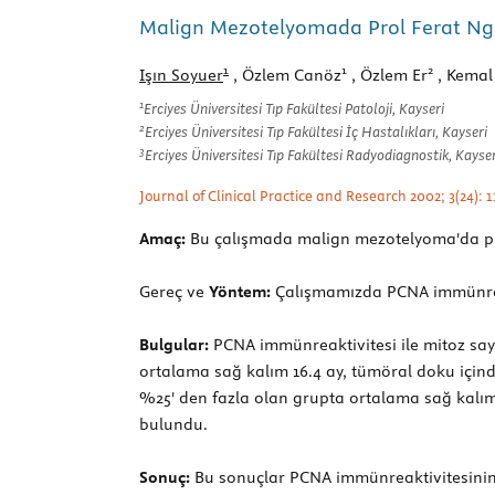
Malign Mezotelyomada Prol Ferat Ng N
1
1
2
Işın Soyuer
, Özlem Canöz
, Özlem Er
, Kemal
1
Erciyes Üniversitesi Tıp Fakültesi Patoloji, Kayseri
2
Erciyes Üniversitesi Tıp Fakültesi İç Hastalıkları, Kayseri
3
Erciyes Üniversitesi Tıp Fakültesi Radyodiagnostik, Kayser
Journal of Clinical Practice and Research 2002; 3(24): 1
Amaç:
Bu çalışmada malign mezotelyoma'da proli
Gereç ve
Yöntem:
Çalışmamızda PCNA immünreakti
Bulgular:
PCNA immünreaktivitesi ile mitoz say
ortalama sağ kalım 16.4 ay, tümöral doku için
%25' den fazla olan grupta ortalama sağ kalım
bulundu.
Sonuç:
Bu sonuçlar PCNA immünreaktivitesinin 