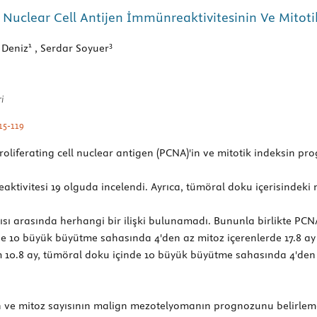
uclear Cell Antijen İmmünreaktivitesinin Ve Mitoti
1
3
 Deniz
, Serdar Soyuer
i
15-119
ferating cell nuclear antigen (PCNA)'in ve mitotik indeksin prog
vitesi 19 olguda incelendi. Ayrıca, tümöral doku içerisindeki mi
ısı arasında herhangi bir ilişki bulunamadı. Bununla birlikte PC
de 10 büyük büyütme sahasında 4'den az mitoz içerenlerde 17.8 a
 10.8 ay, tümöral doku içinde 10 büyük büyütme sahasında 4'den f
ve mitoz sayısının malign mezotelyomanın prognozunu belirlemed