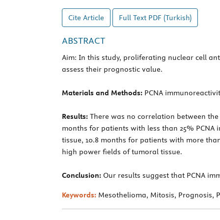
Cite Article
Full Text
PDF (Turkish)
ABSTRACT
Aim: In this study, proliferating nuclear cel
assess their prognostic value.
Materials and Methods:
PCNA immunoreactivity 
Results:
There was no correlation between the 
months for patients with less than 25% PCNA im
tissue, 10.8 months for patients with more tha
high power fields of tumoral tissue.
Conclusion:
Our results suggest that PCNA imm
Keywords:
Mesothelioma, Mitosis, Prognosis, Pr