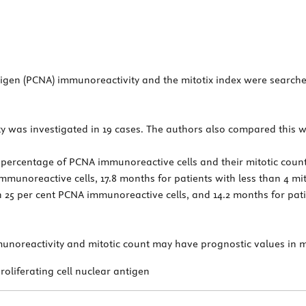
l antigen (PCNA) immunoreactivity and the mitotix index were sea
was investigated in 19 cases. The authors also compared this wi
percentage of PCNA immunoreactive cells and their mitotic count
munoreactive cells, 17.8 months for patients with less than 4 mit
n 25 per cent PCNA immunoreactive cells, and 14.2 months for pati
unoreactivity and mitotic count may have prognostic values in 
oliferating cell nuclear antigen