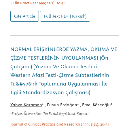
J Clin Pract Res 1999; 21(1): 20-34
Cite Article
Full Text
PDF (Turkish)
NORMAL ERİŞKİNLERDE YAZMA, OKUMA VE
ÇİZME TESTLERİNİN UYGULANMASI (Ön
Çatışma) (Yazma Ve Okuma Testleri,
Western Afazi Testi-Çizme Subtestlerinin
Tu&#776;rk Toplumuna Uygulanması İle
İlgili Standardizasyon Çalışması)
1
1
1
Yahya Karaman
, Füsun Erdoğan
, Emel Köseoğlu
1
Erciyes Üniversitesi Tıp Faku&#776;ltesi, Kayseri
Journal of Clinical Practice and Research 1999; 1(21): 20-34