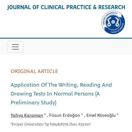
ORIGINAL ARTICLE
Application Of The Writing, Reading And
Drawing Tests In Normal Persons (A
Preliminary Study)
1
1
1
Yahya Karaman
, Füsun Erdoğan
, Emel Köseoğlu
1
Erciyes Üniversitesi Tıp Faku&#776;ltesi, Kayseri