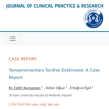
CASE REPORT
Temperamentary Tardive Dyskinesia: A Case
Report
1
1
1
M. Fatih Karaaslan
, Aslan Oğuz
, Ertuğrul Eşel
1
Erciyes University Faculty of Medicine, Kayseri
J Clin Pract Res 1994; 16(4): 396-399