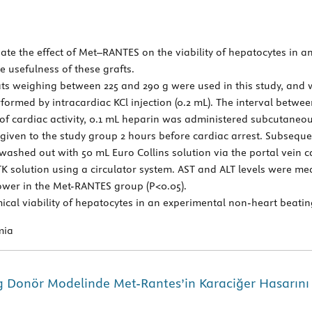
gate the effect of Met–RANTES on the viability of hepatocytes in 
e usefulness of these grafts.
ats weighing between 225 and 290 g were used in this study, and 
rformed by intracardiac KCl injection (0.2 mL). The interval betwe
 of cardiac activity, 0.1 mL heparin was administered subcutaneou
ven to the study group 2 hours before cardiac arrest. Subsequent
e washed out with 50 mL Euro Collins solution via the portal vein c
K solution using a circulator system. AST and ALT levels were mea
lower in the Met-RANTES group (P<0.05).
al viability of hepatocytes in an experimental non-heart beatin
mia
 Donör Modelinde Met-Rantes’in Karaciğer Hasarını Ö