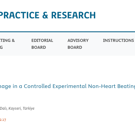
TING &
EDITORIAL
ADVISORY
INSTRUCTION
G
BOARD
BOARD
amage in a Controlled Experimental Non-Heart Beati
Dalı, Kayseri, Türkiye
2.17