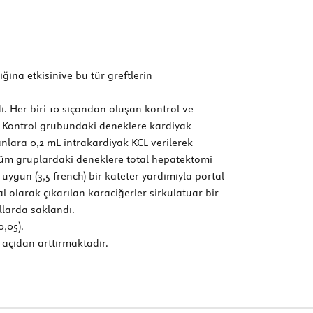
ına etkisinive bu tür greftlerin
. Her biri 10 sıçandan oluşan kontrol ve
. Kontrol grubundaki deneklere kardiyak
anlara 0,2 mL intrakardiyak KCL verilerek
 Tüm gruplardaki deneklere total hepatektomi
uygun (3,5 french) bir kateter yardımıyla portal
l olarak çıkarılan karaciğerler sirkulatuar bir
llarda saklandı.
,05).
açıdan arttırmaktadır.