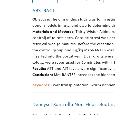
ABSTRACT
Objective:
The aim of this study was to investi
donor models in rats, and also to determine th
Materials and Methods:
Thirty Wistar-Albino r
control) of 10 rats each. Cardiac arrest was pe
retrieval was 30 minutes. Before the cessation
the control group and 1 g/kg Met-RANTES was gi
inserted into the portal vein. Liver grafts wer
totally, were reperfused for 60 minutes with HT
Results:
AST and ALT levels were significantly 
Conclusion:
Met-RANTES increases the biochemic
Keywords:
Liver transplantation, warm ischae
Deneysel Kontrollü Non-Heart Beating
1
1
1