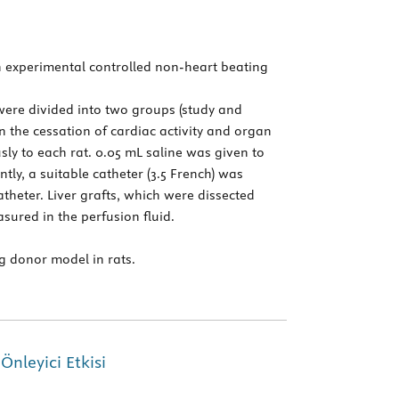
an experimental controlled non-heart beating
were divided into two groups (study and
en the cessation of cardiac activity and organ
sly to each rat. 0.05 mL saline was given to
ly, a suitable catheter (3.5 French) was
atheter. Liver grafts, which were dissected
sured in the perfusion fluid.
g donor model in rats.
nleyici Etkisi