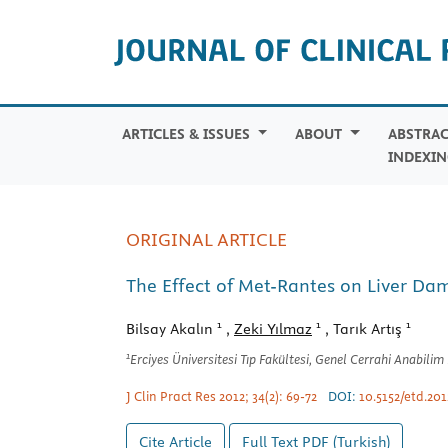
ARTICLES & ISSUES
ABOUT
ABSTRAC
INDEXIN
ORIGINAL ARTICLE
The Effect of Met-Rantes on Liver D
1
1
1
Bilsay Akalın
,
Zeki Yılmaz
, Tarık Artış
1
Erciyes Üniversitesi Tıp Fakültesi, Genel Cerrahi Anabilim 
J Clin Pract Res 2012; 34(2): 69-72
DOI:
10.5152/etd.201
Cite Article
Full Text
PDF (Turkish)