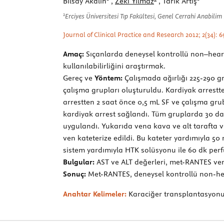
Bilsay Akalın
,
Zeki Yılmaz
, Tarık Artış
1
Erciyes Üniversitesi Tıp Fakültesi, Genel Cerrahi Anabilim 
Journal of Clinical Practice and Research 2012; 2(34): 
Amaç:
Sıçanlarda deneysel kontrollü non–heart
kullanılabilirliğini araştırmak.
Gereç ve
Yöntem:
Çalışmada ağırlığı 225-290 gr
çalışma grupları oluşturuldu. Kardiyak arrest
arrestten 2 saat önce 0,5 mL SF ve çalışma gru
kardiyak arrest sağlandı. Tüm gruplarda 30 da
uygulandı. Yukarıda vena kava ve alt tarafta ve
ven kateterize edildi. Bu kateter yardımıyla 50 
sistem yardımıyla HTK solüsyonu ile 60 dk perfü
Bulgular:
AST ve ALT değerleri, met-RANTES veri
Sonuç:
Met-RANTES, deneysel kontrollü non-hea
Anahtar Kelimeler:
Karaciğer transplantasyonu,