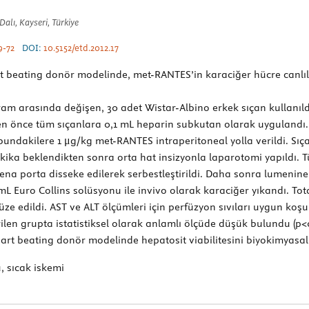
Dalı, Kayseri, Türkiye
69-72
DOI:
10.5152/etd.2012.17
 beating donör modelinde, met-RANTES’in karaciğer hücre canlılığ
am arasında değişen, 30 adet Wistar-Albino erkek sıçan kullanıldı
ten önce tüm sıçanlara 0,1 mL heparin subkutan olarak uygulandı
bundakilere 1 μg/kg met-RANTES intraperitoneal yolla verildi. Sıç
kika beklendikten sonra orta hat insizyonla laparotomi yapıldı.
na porta disseke edilerek serbestleştirildi. Daha sonra lumenine 
mL Euro Collins solüsyonu ile invivo olarak karaciğer yıkandı. Tota
ze edildi. AST ve ALT ölçümleri için perfüzyon sıvıları uygun koşu
len grupta istatistiksel olarak anlamlı ölçüde düşük bulundu (p<0
rt beating donör modelinde hepatosit viabilitesini biyokimyasal 
 sıcak iskemi