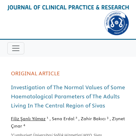
ORIGINAL ARTICLE
Investigation of The Normal Values of Some
Haematological Parameters of The Adults
Living In The Central Region of Sivas
1
2
3
Filiz Şanlı Yılmaz
, Sena Erdal
, Zahir Bakıcı
, Ziynet
4
Çınar
1
Cumhuriyet Üniversitesi Sağlık Hizmetleri MYO, Sivas