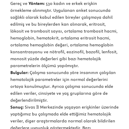
Gereç ve
Yöntem:
530 kadın ve erkek erişkin
örnekleme alınmıştır. Uygulanan anket sonucunda
sağlıklı olarak kabul edilen bireyler çalışmaya dahil
edilmiş ve bu bireylerden kan alınarak, eritrosit,
lökosit ve trombosit sayısı, ortalama trombosit hacmi,
hemoglobin, hematokrit, ortalama eritrosit hacmi,
ortalama hemoglobin değeri, ortalama hemoglobin
konsantrasyonu ve nötrofil, eozinofil, bazofil, lenfosit,
monosit yüzde değerleri gibi bazı hematolojik
parametrelerin ölçümü yapılmıştır.
Bulgular:
Çalışma sonucunda yöre insanının çalışılan
hematolojik parametreler için normal değerlerini
ortaya konulmuştur. Ayrıca çalışma sonucunda elde
edilen veriler, cinsiyete ve yaş gruplarına göre de
değerlendirilmiştir.
Sonuç:
Sivas İl Merkezinde yaşayan erişkinler üzerinde
yaptığımız bu çalışmada elde ettiğimiz hematolojik
veriler, diger araştırmalarda normal olarak bildirilen
değerlere uygunluk göstermektedir. Bazı