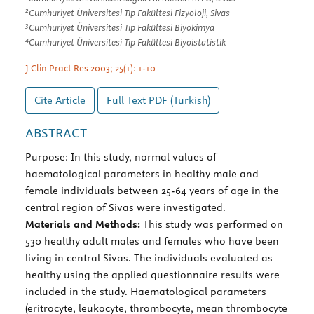
2
Cumhuriyet Üniversitesi Tıp Fakültesi Fizyoloji, Sivas
3
Cumhuriyet Üniversitesi Tıp Fakültesi Biyokimya
4
Cumhuriyet Üniversitesi Tıp Fakültesi Biyoistatistik
J Clin Pract Res 2003; 25(1): 1-10
Cite Article
Full Text
PDF (Turkish)
ABSTRACT
Purpose: In this study, normal values of
haematological parameters in healthy male and
female individuals between 25-64 years of age in the
central region of Sivas were investigated.
Materials and Methods:
This study was performed on
530 healthy adult males and females who have been
living in central Sivas. The individuals evaluated as
healthy using the applied questionnaire results were
included in the study. Haematological parameters
(eritrocyte, leukocyte, thrombocyte, mean thrombocyte