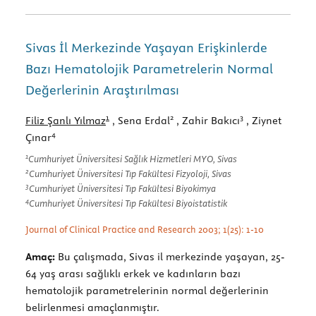
Sivas İl Merkezinde Yaşayan Erişkinlerde
Bazı Hematolojik Parametrelerin Normal
Değerlerinin Araştırılması
1
2
3
Filiz Şanlı Yılmaz
, Sena Erdal
, Zahir Bakıcı
, Ziynet
4
Çınar
1
Cumhuriyet Üniversitesi Sağlık Hizmetleri MYO, Sivas
2
Cumhuriyet Üniversitesi Tıp Fakültesi Fizyoloji, Sivas
3
Cumhuriyet Üniversitesi Tıp Fakültesi Biyokimya
4
Cumhuriyet Üniversitesi Tıp Fakültesi Biyoistatistik
Journal of Clinical Practice and Research 2003; 1(25): 1-10
Amaç:
Bu çalışmada, Sivas il merkezinde yaşayan, 25-
64 yaş arası sağlıklı erkek ve kadınların bazı
hematolojik parametrelerinin normal değerlerinin
belirlenmesi amaçlanmıştır.