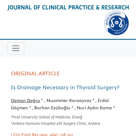
ORIGINAL ARTICLE
Is Drainage Necessary in Thyroid Surgery?
1
2
Osman Doğru
, Muammer Karaayvaz
, Erdal
2
2
2
Göçmen
, Burhan Eyüboğlu
, Nuri Aydın Kama
1
Fırat University School of Medicine, Elazığ
2
Ankara Numune Hospital 4th Surgery Clinic, Ankara
J Clin Pract Res 1994; 16(4): 338-343