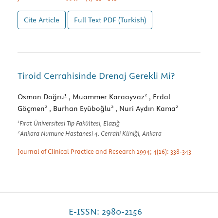
Cite Article
Full Text
PDF (Turkish)
Tiroid Cerrahisinde Drenaj Gerekli Mi?
1
2
Osman Doğru
, Muammer Karaayvaz
, Erdal
2
2
2
Göçmen
, Burhan Eyüboğlu
, Nuri Aydın Kama
1
Fırat Üniversitesi Tıp Fakültesi, Elazığ
2
Ankara Numune Hastanesi 4. Cerrahi Kliniği, Ankara
Journal of Clinical Practice and Research 1994; 4(16): 338-343
E-ISSN: 2980-2156