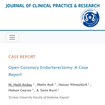
CASE REPORT
Open Coronary Endarterectomy: A Case
Report
1
1
1
M. Halit Andaç
, Metin Ayık
, Hasan Yılmaztürk
,
1
1
Hakan Ceyran
, A. Sami Kunt
1
Erciyes University Faculty of Medicine, Kayseri