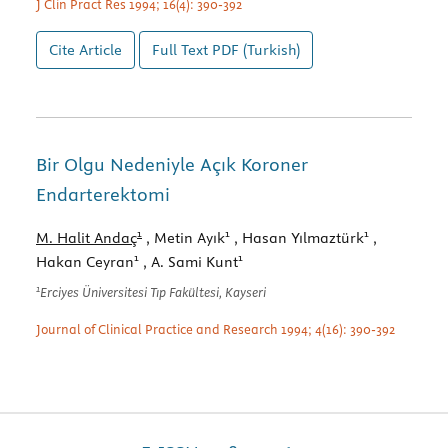
J Clin Pract Res 1994; 16(4): 390-392
Cite Article
Full Text
PDF (Turkish)
Bir Olgu Nedeniyle Açık Koroner
Endarterektomi
1
1
1
M. Halit Andaç
, Metin Ayık
, Hasan Yılmaztürk
,
1
1
Hakan Ceyran
, A. Sami Kunt
1
Erciyes Üniversitesi Tıp Fakültesi, Kayseri
Journal of Clinical Practice and Research 1994; 4(16): 390-392