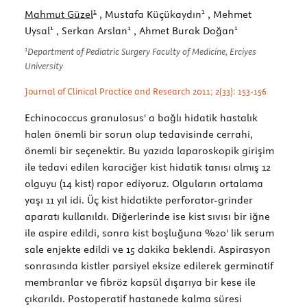
1
1
Mahmut Güzel
, Mustafa Küçükaydın
, Mehmet
1
1
1
Uysal
, Serkan Arslan
, Ahmet Burak Doğan
1
Department of Pediatric Surgery Faculty of Medicine, Erciyes
University
Journal of Clinical Practice and Research 2011; 2(33): 153-156
Echinococcus granulosus' a bağlı hidatik hastalık
halen önemli bir sorun olup tedavisinde cerrahi,
önemli bir seçenektir. Bu yazıda laparoskopik girişim
ile tedavi edilen karaciğer kist hidatik tanısı almış 12
olguyu (14 kist) rapor ediyoruz. Olguların ortalama
yaşı 11 yıl idi. Üç kist hidatikte perforator-grinder
aparatı kullanıldı. Diğerlerinde ise kist sıvısı bir iğne
ile aspire edildi, sonra kist boşluğuna %20' lik serum
sale enjekte edildi ve 15 dakika beklendi. Aspirasyon
sonrasında kistler parsiyel eksize edilerek germinatif
membranlar ve fibröz kapsül dışarıya bir kese ile
çıkarıldı. Postoperatif hastanede kalma süresi