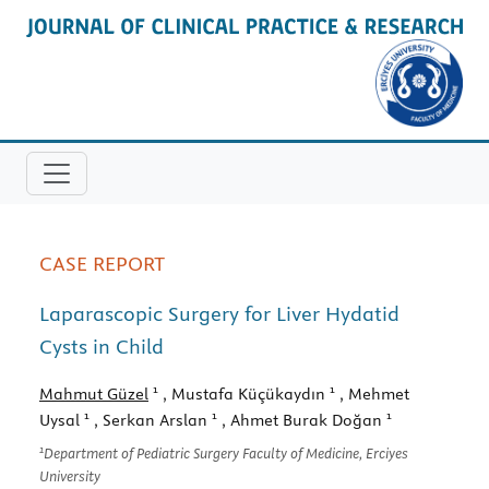
CASE REPORT
Laparascopic Surgery for Liver Hydatid
Cysts in Child
1
1
Mahmut Güzel
, Mustafa Küçükaydın
, Mehmet
1
1
1
Uysal
, Serkan Arslan
, Ahmet Burak Doğan
1
Department of Pediatric Surgery Faculty of Medicine, Erciyes
University