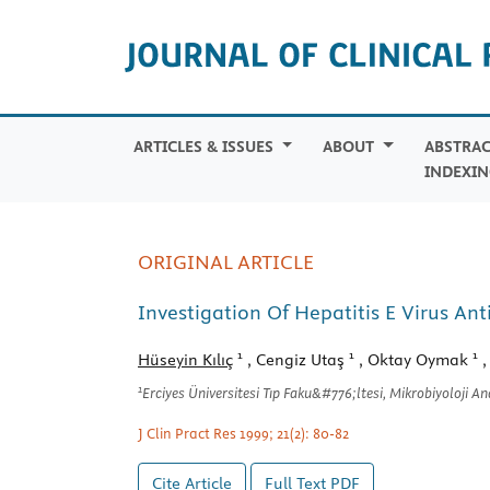
ARTICLES & ISSUES
ABOUT
ABSTRAC
INDEXIN
ORIGINAL ARTICLE
Investigation Of Hepatitis E Virus A
1
1
1
Hüseyin Kılıç
, Cengiz Utaş
, Oktay Oymak
,
1
Erciyes Üniversitesi Tıp Faku&#776;ltesi, Mikrobiyoloji An
J Clin Pract Res 1999; 21(2): 80-82
Cite Article
Full Text
PDF