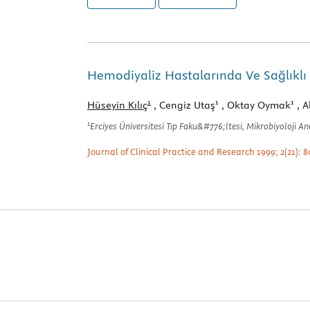
Hemodiyaliz Hastalarında Ve Sağlıklı K
1
1
1
Hüseyin Kılıç
, Cengiz Utaş
, Oktay Oymak
, A
1
Erciyes Üniversitesi Tıp Faku&#776;ltesi, Mikrobiyoloji An
Journal of Clinical Practice and Research 1999; 2(21): 8