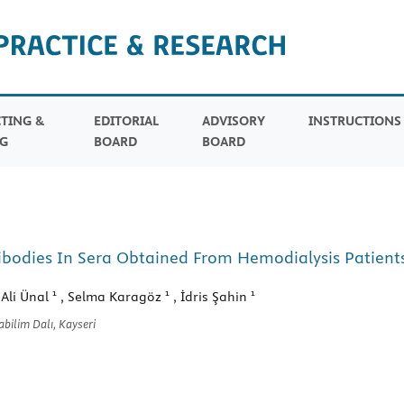
TING &
EDITORIAL
ADVISORY
INSTRUCTION
G
BOARD
BOARD
ntibodies In Sera Obtained From Hemodialysis Patien
1
1
1
 Ali Ünal
, Selma Karagöz
, İdris Şahin
abilim Dalı, Kayseri