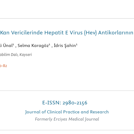
an Vericilerinde Hepatit E Virus (Hev) Antikorlarının
1
1
1
li Ünal
, Selma Karagöz
, İdris Şahin
abilim Dalı, Kayseri
0-82
E-ISSN: 2980-2156
Journal of Clinical Practice and Research
Formerly Erciyes Medical Journal