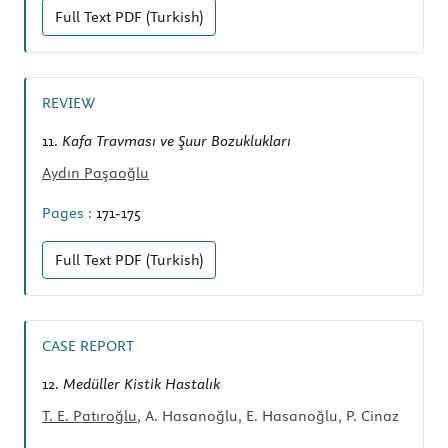
Full Text
PDF (Turkish)
REVIEW
11.
Kafa Travması ve Şuur Bozuklukları
Aydın Paşaoğlu
Pages :
171-175
Full Text
PDF (Turkish)
CASE REPORT
12.
Medüller Kistik Hastalık
T. E. Patıroğlu
, A. Hasanoğlu, E. Hasanoğlu, P. Cinaz