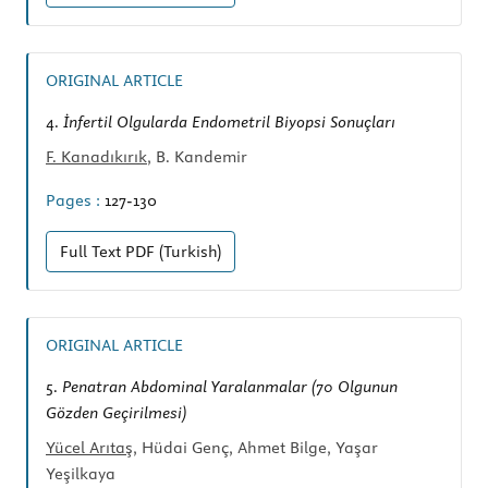
ORIGINAL ARTICLE
4.
İnfertil Olgularda Endometril Biyopsi Sonuçları
F. Kanadıkırık
, B. Kandemir
Pages :
127-130
Full Text
PDF (Turkish)
ORIGINAL ARTICLE
5.
Penatran Abdominal Yaralanmalar (70 Olgunun
Gözden Geçirilmesi)
Yücel Arıtaş
, Hüdai Genç, Ahmet Bilge, Yaşar
Yeşilkaya